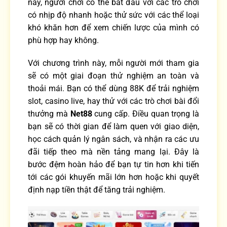
này, người chơi có thể bắt đầu với các trò chơi
có nhịp độ nhanh hoặc thử sức với các thể loại
khó khăn hơn để xem chiến lược của mình có
phù hợp hay không.
Với chương trình này, mỗi người mới tham gia
sẽ có một giai đoạn thử nghiệm an toàn và
thoải mái. Bạn có thể dùng 88K để trải nghiệm
slot, casino live, hay thử với các trò chơi bài đổi
thưởng mà
Net88
cung cấp. Điều quan trọng là
bạn sẽ có thời gian để làm quen với giao diện,
học cách quản lý ngân sách, và nhận ra các ưu
đãi tiếp theo mà nền tảng mang lại. Đây là
bước đệm hoàn hảo để bạn tự tin hơn khi tiến
tới các gói khuyến mãi lớn hơn hoặc khi quyết
định nạp tiền thật để tăng trải nghiệm.