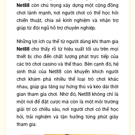
Net88
còn chú trọng xây dựng một cộng đồng
chơi lành mạnh, nơi người chơi có thể học hỏi
chiến thuật, chia sẻ kinh nghiệm và nhận trợ
giúp từ đội ngũ hỗ trợ chuyên nghiệp.
Những lợi ích cụ thể từ người dùng khi tham gia
Net88
cho thấy rõ từ hiệu suất tối ưu trên mọi
thiết bị cho đến chất lượng phát trực tiếp của
các trò chơi casino và thể thao. Bên cạnh đó, hệ
sinh thái của Net88 còn khuyến khích người
chơi khám phá nhiều thể loại trò chơi khác
nhau, giúp gia tăng sự hứng thú và kéo dài thời
gian tham gia chơi. Nhờ đó, Net88 không chỉ là
một nơi để đặt cược mà còn là một môi trường
giải trí có chiều sâu, nơi người chơi có thể học
hỏi, trải nghiệm và tận hưởng từng phút giây
tham gia.