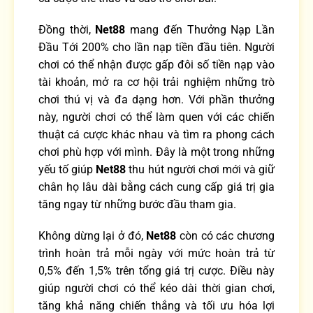
Đồng thời,
Net88
mang đến Thưởng Nạp Lần
Đầu Tới 200% cho lần nạp tiền đầu tiên. Người
chơi có thể nhận được gấp đôi số tiền nạp vào
tài khoản, mở ra cơ hội trải nghiệm những trò
chơi thú vị và đa dạng hơn. Với phần thưởng
này, người chơi có thể làm quen với các chiến
thuật cá cược khác nhau và tìm ra phong cách
chơi phù hợp với mình. Đây là một trong những
yếu tố giúp
Net88
thu hút người chơi mới và giữ
chân họ lâu dài bằng cách cung cấp giá trị gia
tăng ngay từ những bước đầu tham gia.
Không dừng lại ở đó,
Net88
còn có các chương
trình hoàn trả mỗi ngày với mức hoàn trả từ
0,5% đến 1,5% trên tổng giá trị cược. Điều này
giúp người chơi có thể kéo dài thời gian chơi,
tăng khả năng chiến thắng và tối ưu hóa lợi