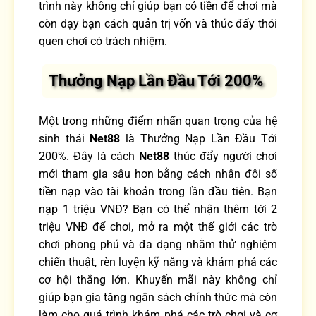
trình này không chỉ giúp bạn có tiền để chơi mà
còn dạy bạn cách quản trị vốn và thúc đẩy thói
quen chơi có trách nhiệm.
Thưởng Nạp Lần Đầu Tới 200%
Một trong những điểm nhấn quan trọng của hệ
sinh thái
Net88
là Thưởng Nạp Lần Đầu Tới
200%. Đây là cách
Net88
thúc đẩy người chơi
mới tham gia sâu hơn bằng cách nhân đôi số
tiền nạp vào tài khoản trong lần đầu tiên. Bạn
nạp 1 triệu VNĐ? Bạn có thể nhận thêm tới 2
triệu VNĐ để chơi, mở ra một thế giới các trò
chơi phong phú và đa dạng nhằm thử nghiệm
chiến thuật, rèn luyện kỹ năng và khám phá các
cơ hội thắng lớn. Khuyến mãi này không chỉ
giúp bạn gia tăng ngân sách chính thức mà còn
làm cho quá trình khám phá các trò chơi và cơ