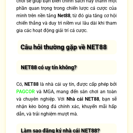
chơi sẽ giúp bạn biến chính sách này thành một
phần quan trọng trong chiến lược cá cược của
mình trên nền tảng
Net88
, từ đó gia tăng cơ hội
chiến thắng và duy trì niềm vui lâu dài khi tham
gia các hoạt động giải trí cá cược.
Câu hỏi thường gặp về
NET88
NET88 có uy tín không?
Có,
NET88
là nhà cái uy tín, được cấp phép bởi
PAGCOR
và MGA, mang đến sân chơi an toàn
và chuyên nghiệp. Với
Nhà cái NET88
, bạn sẽ
nhận kèo bóng đá chính xác, khuyến mãi hấp
dẫn, và trải nghiệm mượt mà.
Làm sao đăng ký nhà cái NET88?