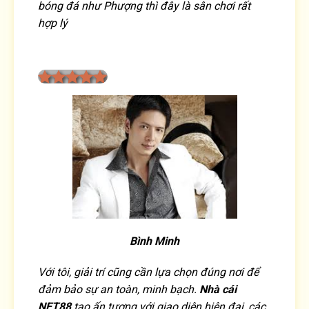
bóng đá như Phượng thì đây là sân chơi rất
hợp lý
Bình Minh
Với tôi, giải trí cũng cần lựa chọn đúng nơi để
đảm bảo sự an toàn, minh bạch.
Nhà cái
NET88
tạo ấn tượng với giao diện hiện đại, các