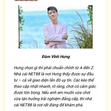
Đàm Vĩnh Hưng
Hưng chọn gì thì phải chuẩn chỉnh từ A đến Z.
Nhà cái NET88 là nơi Hưng thấy được sự đầu
tư – cả về giao diện lẫn độ uy tín. Các kèo thể
thao cập nhật nhanh, rõ ràng, chơi có cảm giác
được tôn trọng. Nếu anh em muốn vừa chơi
vừa tận hưởng trải nghiệm đẳng cấp, thì nhà
cái NET88 là nơi rất đáng để khám phá.