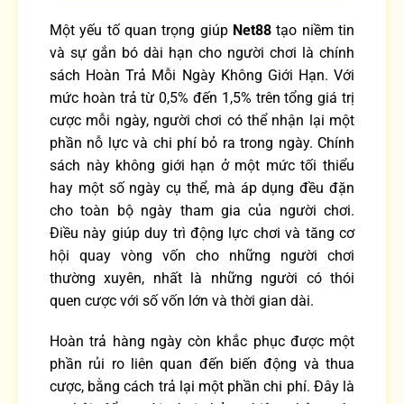
Một yếu tố quan trọng giúp
Net88
tạo niềm tin
và sự gắn bó dài hạn cho người chơi là chính
sách Hoàn Trả Mỗi Ngày Không Giới Hạn. Với
mức hoàn trả từ 0,5% đến 1,5% trên tổng giá trị
cược mỗi ngày, người chơi có thể nhận lại một
phần nỗ lực và chi phí bỏ ra trong ngày. Chính
sách này không giới hạn ở một mức tối thiểu
hay một số ngày cụ thể, mà áp dụng đều đặn
cho toàn bộ ngày tham gia của người chơi.
Điều này giúp duy trì động lực chơi và tăng cơ
hội quay vòng vốn cho những người chơi
thường xuyên, nhất là những người có thói
quen cược với số vốn lớn và thời gian dài.
Hoàn trả hàng ngày còn khắc phục được một
phần rủi ro liên quan đến biến động và thua
cược, bằng cách trả lại một phần chi phí. Đây là