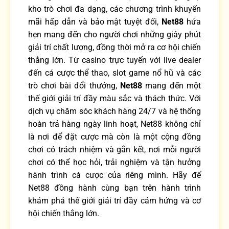
kho trò chơi đa dạng, các chương trình khuyến
mãi hấp dẫn và bảo mật tuyệt đối,
Net88
hứa
hẹn mang đến cho người chơi những giây phút
giải trí chất lượng, đồng thời mở ra cơ hội chiến
thắng lớn. Từ casino trực tuyến với live dealer
đến cá cược thể thao, slot game nổ hũ và các
trò chơi bài đổi thưởng,
Net88
mang đến một
thế giới giải trí đầy màu sắc và thách thức. Với
dịch vụ chăm sóc khách hàng 24/7 và hệ thống
hoàn trả hàng ngày linh hoạt, Net88 không chỉ
là nơi để đặt cược mà còn là một cộng đồng
chơi có trách nhiệm và gắn kết, nơi mỗi người
chơi có thể học hỏi, trải nghiệm và tận hưởng
hành trình cá cược của riêng mình. Hãy để
Net88 đồng hành cùng bạn trên hành trình
khám phá thế giới giải trí đầy cảm hứng và cơ
hội chiến thắng lớn.