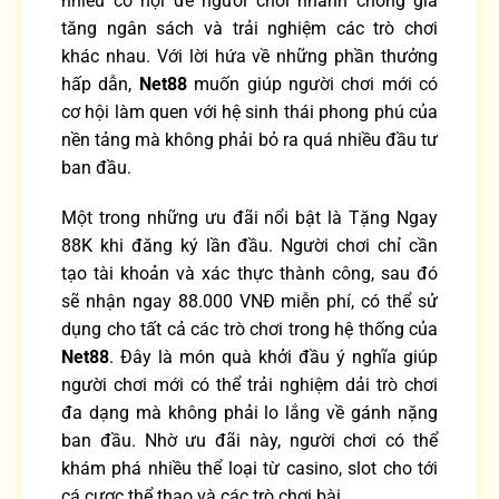
nhiều cơ hội để người chơi nhanh chóng gia
tăng ngân sách và trải nghiệm các trò chơi
khác nhau. Với lời hứa về những phần thưởng
hấp dẫn,
Net88
muốn giúp người chơi mới có
cơ hội làm quen với hệ sinh thái phong phú của
nền tảng mà không phải bỏ ra quá nhiều đầu tư
ban đầu.
Một trong những ưu đãi nổi bật là Tặng Ngay
88K khi đăng ký lần đầu. Người chơi chỉ cần
tạo tài khoản và xác thực thành công, sau đó
sẽ nhận ngay 88.000 VNĐ miễn phí, có thể sử
dụng cho tất cả các trò chơi trong hệ thống của
Net88
. Đây là món quà khởi đầu ý nghĩa giúp
người chơi mới có thể trải nghiệm dải trò chơi
đa dạng mà không phải lo lắng về gánh nặng
ban đầu. Nhờ ưu đãi này, người chơi có thể
khám phá nhiều thể loại từ casino, slot cho tới
cá cược thể thao và các trò chơi bài.