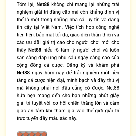
Tóm lại,
Net88
không chỉ mang lại những trải
nghiệm giải trí đẳng cấp mà còn khẳng định vị
thế là một trong những nhà cái uy tín và đáng
tin cậy tại Việt Nam. Việc tích hợp công nghệ
tiên tiến, bảo mật tối đa, giao diện thân thiện và
các ưu đãi giá trị cao cho người chơi mới cho
thấy
Net88
hiểu rõ tâm lý người chơi và luôn
sẵn sàng đáp ứng nhu cầu ngày càng cao của
cộng đồng cá cược. Đăng ký và khám phá
Net88
ngay hôm nay để trải nghiệm một nền
tảng cá cược hiện đại, minh bạch và đầy thú vị
mà không phải nơi đâu cũng có được. Net88
hứa hẹn mang đến cho bạn những phút giây
giải trí tuyệt vời, cơ hội chiến thắng lớn và cảm
giác an tâm khi tham gia vào thế giới giải trí
trực tuyến đầy màu sắc này.