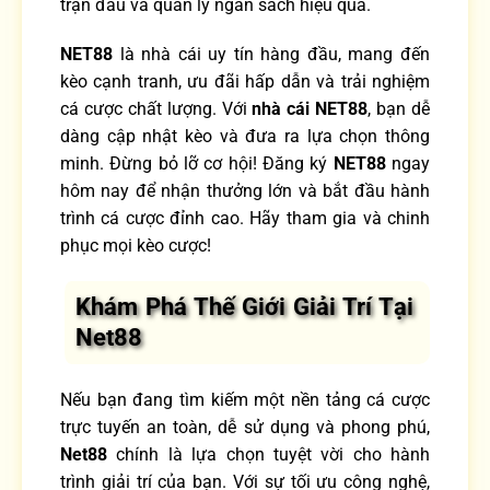
trận đấu và quản lý ngân sách hiệu quả.
NET88
là nhà cái uy tín hàng đầu, mang đến
kèo cạnh tranh, ưu đãi hấp dẫn và trải nghiệm
cá cược chất lượng. Với
nhà cái NET88
, bạn dễ
dàng cập nhật kèo và đưa ra lựa chọn thông
minh. Đừng bỏ lỡ cơ hội! Đăng ký
NET88
ngay
hôm nay để nhận thưởng lớn và bắt đầu hành
trình cá cược đỉnh cao. Hãy tham gia và chinh
phục mọi kèo cược!
Khám Phá Thế Giới Giải Trí Tại
Net88
Nếu bạn đang tìm kiếm một nền tảng cá cược
trực tuyến an toàn, dễ sử dụng và phong phú,
Net88
chính là lựa chọn tuyệt vời cho hành
trình giải trí của bạn. Với sự tối ưu công nghệ,