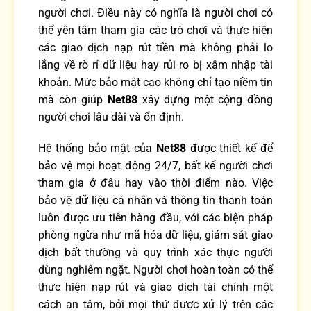
người chơi. Điều này có nghĩa là người chơi có
thể yên tâm tham gia các trò chơi và thực hiện
các giao dịch nạp rút tiền mà không phải lo
lắng về rò rỉ dữ liệu hay rủi ro bị xâm nhập tài
khoản. Mức bảo mật cao không chỉ tạo niềm tin
mà còn giúp
Net88
xây dựng một cộng đồng
người chơi lâu dài và ổn định.
Hệ thống bảo mật của
Net88
được thiết kế để
bảo vệ mọi hoạt động 24/7, bất kể người chơi
tham gia ở đâu hay vào thời điểm nào. Việc
bảo vệ dữ liệu cá nhân và thông tin thanh toán
luôn được ưu tiên hàng đầu, với các biện pháp
phòng ngừa như mã hóa dữ liệu, giám sát giao
dịch bất thường và quy trình xác thực người
dùng nghiêm ngặt. Người chơi hoàn toàn có thể
thực hiện nạp rút và giao dịch tài chính một
cách an tâm, bởi mọi thứ được xử lý trên các